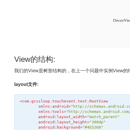
View的结构:
我们的View是树形结构的，在上一个问题中实例View的
layout文件:
<
com.gcssloop.touchevent.test.RootView
xmlns:android
=
"http://schemas.android.c
xmlns:tools
=
"http://schemas.android.com
android:layout_width
=
"match_parent"
android:layout_height
=
"300dp"
android:background
=
"#4E5268"