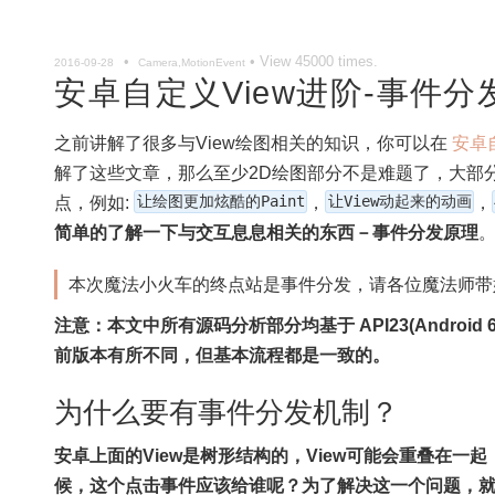
•
• View
45000
times.
2016-09-28
Camera,MotionEvent
安卓自定义View进阶-事件
之前讲解了很多与View绘图相关的知识，你可以在
安卓
解了这些文章，那么至少2D绘图部分不是难题了，大部分
点，例如:
让绘图更加炫酷的Paint
，
让View动起来的动画
，
简单的了解一下与交互息息相关的东西－事件分发原理
本次魔法小火车的终点站是事件分发，请各位魔法师带
注意：本文中所有源码分析部分均基于 API23(Androi
前版本有所不同，但基本流程都是一致的。
为什么要有事件分发机制？
安卓上面的View是树形结构的，View可能会重叠在一
候，这个点击事件应该给谁呢？为了解决这一个问题，