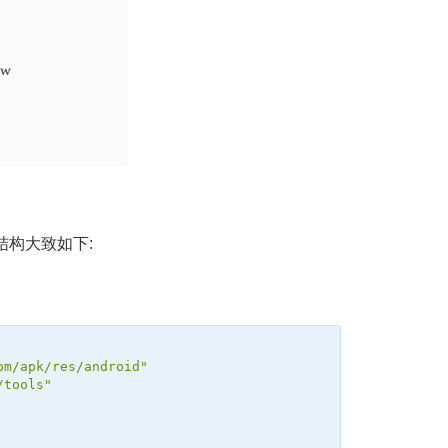
结构大致如下:
om/apk/res/android"
/tools"