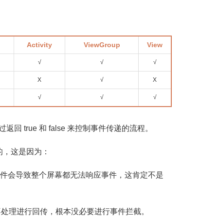
Activity
ViewGroup
View
√
√
√
X
√
X
√
√
√
返回 true 和 false 来控制事件传递的流程。
拦截的，这是因为：
y 拦截了事件会导致整个屏幕都无法响应事件，这肯定不是
不处理进行回传，根本没必要进行事件拦截。