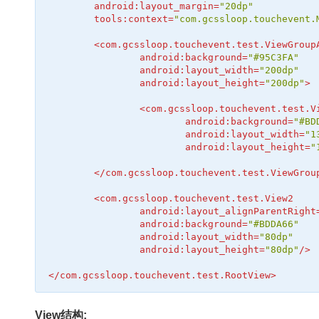
android:layout_margin
=
"20dp"
tools:context
=
"com.gcssloop.touchevent.
<
com.gcssloop.touchevent.test.ViewGroup
android:background
=
"#95C3FA"
android:layout_width
=
"200dp"
android:layout_height
=
"200dp"
>
<
com.gcssloop.touchevent.test.V
android:background
=
"#BD
android:layout_width
=
"1
android:layout_height
=
"
</
com.gcssloop.touchevent.test.ViewGrou
<
com.gcssloop.touchevent.test.View2
android:layout_alignParentRight
android:background
=
"#BDDA66"
android:layout_width
=
"80dp"
android:layout_height
=
"80dp"
/>
</
com.gcssloop.touchevent.test.RootView
>
View结构: