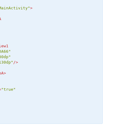
MainActivity"
>
A
iew1
DA66"
30dp"
130dp"
/>
pA
>
=
"true"