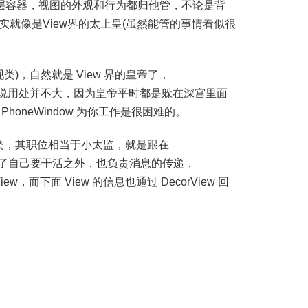
顶层容器，视图的外观和行为都归他管，不论是背
就像是View界的太上皇(虽然能管的事情看似很
一实现类)，自然就是 View 界的皇帝了，
我们来说用处并不大，因为皇帝平时都是躲在深宫里面
oneWindow 为你工作是很困难的。
一个内部类，其职位相当于小太监，就是跟在
服务的，除了自己要干活之外，也负责消息的传递，
View，而下面 View 的信息也通过 DecorView 回