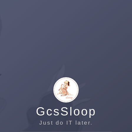
本站点采用
知识共享 署名-非商业性使用-禁止演绎 4.0 国际 许可协议
本站由
@GcsSloop
创建，采用
Gcs-Vno-Jekyll
作为主题。
总访问量
1958098
次
Site Map
vip
GcsSloop
Just do IT later.