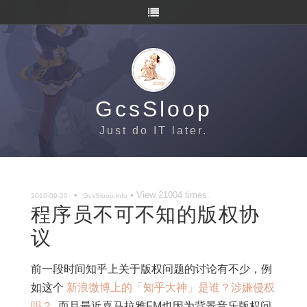
GcsSloop
Just do IT later.
•
• View
21004
times.
2016-09-20
GcsSloop,info
程序员不可不知的版权协
议
前一段时间知乎上关于版权问题的讨论有不少，例
如这个
新浪微博上的「知乎大神」是谁？涉嫌侵权
吗？
, 而且最近喜马拉雅FM也因为背景音乐版权问