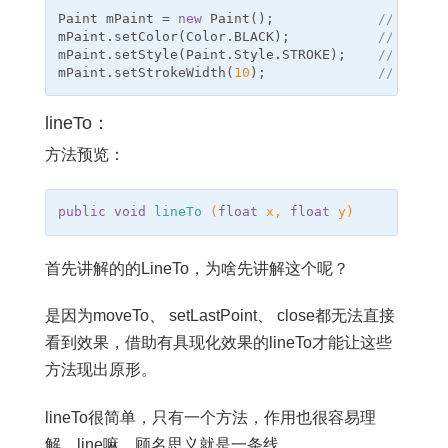
Paint
mPaint
=
new
Paint
();
// 创建画
mPaint
.
setColor
(
Color
.
BLACK
);
// 画笔颜
mPaint
.
setStyle
(
Paint
.
Style
.
STROKE
);
// 填充模
mPaint
.
setStrokeWidth
(
10
);
// 边框宽度
lineTo：
方法预览：
public
void
lineTo
(
float
x
,
float
y
)
首先讲解的的LineTo，为啥先讲解这个呢？
是因为moveTo、 setLastPoint、 close都无法直接
看到效果，借助有具现化效果的lineTo才能让这些
方法现出原形。
lineTo很简单，只有一个方法，作用也很容易理
解，line嘛，顾名思义就是一条线。