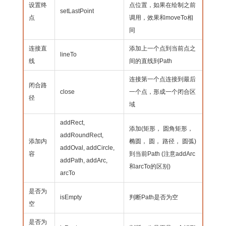
设置终
点位置，如果在绘制之前
setLastPoint
点
调用，效果和moveTo相
同
连接直
添加上一个点到当前点之
lineTo
线
间的直线到Path
连接第一个点连接到最后
闭合路
close
一个点，形成一个闭合区
径
域
addRect,
添加(矩形， 圆角矩形，
addRoundRect,
添加内
椭圆， 圆， 路径， 圆弧)
addOval, addCircle,
容
到当前Path (注意addArc
addPath, addArc,
和arcTo的区别)
arcTo
是否为
isEmpty
判断Path是否为空
空
是否为