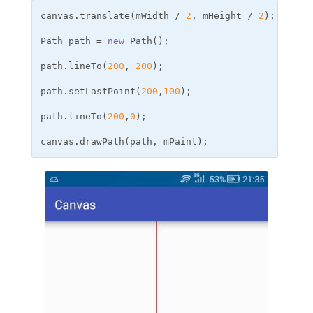
canvas
.
translate
(
mWidth
/
2
,
mHeight
/
2
);
// 
Path
path
=
new
Path
();
// 创
path
.
lineTo
(
200
,
200
);
// l
path
.
setLastPoint
(
200
,
100
);
// s
path
.
lineTo
(
200
,
0
);
// l
canvas
.
drawPath
(
path
,
mPaint
);
// 绘