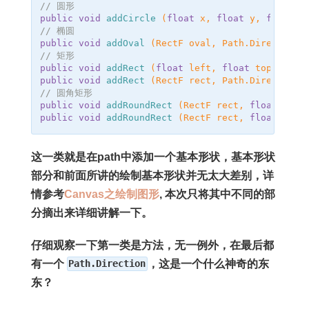
// 圆形
public
void
addCircle
(
float
x
,
float
y
,
float
r
// 椭圆
public
void
addOval
(
RectF
oval
,
Path
.
Direction
// 矩形
public
void
addRect
(
float
left
,
float
top
,
floa
public
void
addRect
(
RectF
rect
,
Path
.
Direction
// 圆角矩形
public
void
addRoundRect
(
RectF
rect
,
float
[]
ra
public
void
addRoundRect
(
RectF
rect
,
float
rx
,
这一类就是在path中添加一个基本形状，基本形状
部分和前面所讲的绘制基本形状并无太大差别，详
情参考
Canvas之绘制图形
, 本次只将其中不同的部
分摘出来详细讲解一下。
仔细观察一下第一类是方法，无一例外，在最后都
有一个
Path.Direction
，这是一个什么神奇的东
东？