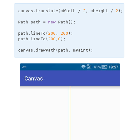
canvas
.
translate
(
mWidth
/
2
,
mHeight
/
2
);
// 
Path
path
=
new
Path
();
// 创
path
.
lineTo
(
200
,
200
);
// l
path
.
lineTo
(
200
,
0
);
canvas
.
drawPath
(
path
,
mPaint
);
// 绘