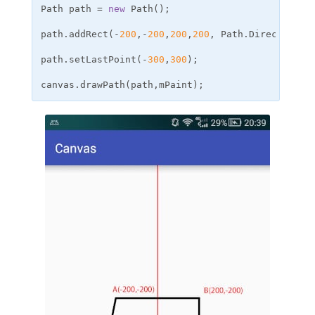
Path path = 
new
 Path();

path.addRect(-
200
,-
200
,
200
,
200
, Path.Direction.CW
path.setLastPoint(-
300
,
300
);                
// 