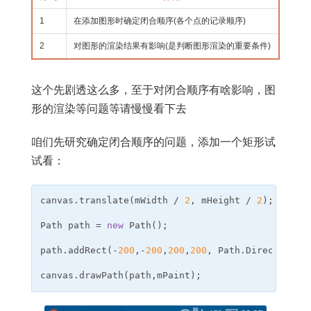
1
在添加图形时确定闭合顺序(各个点的记录顺序)
2
对图形的渲染结果有影响(是判断图形渲染的重要条件)
这个先剧透这么多，至于对闭合顺序有啥影响，图
形的渲染等问题等请慢慢看下去
咱们先研究确定闭合顺序的问题，添加一个矩形试
试看：
canvas
.
translate
(
mWidth
/
2
,
mHeight
/
2
);
// 
Path
path
=
new
Path
();
path
.
addRect
(-
200
,-
200
,
200
,
200
,
Path
.
Direction
.
C
canvas
.
drawPath
(
path
,
mPaint
);