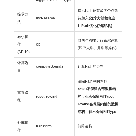
提示Path还有多少个点等
提示方
incReserve
待加入
(这个方法貌似会
法
让Path优化存储结构)
布尔操
对两个Path进行布尔运算
作
op
(即取交集、并集等操作)
(API19)
计算边
computeBounds
计算Path的边界
界
清除Path中的内容
reset不保留内部数据结
重置路
reset, rewind
构，但会保留FillType.
径
rewind会保留内部的数据
结构，但不保留FillType
矩阵操
transform
矩阵变换
作