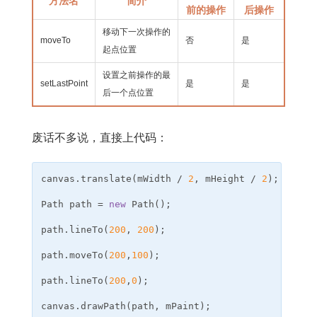
方法名
简介
前的操作
后操作
移动下一次操作的
moveTo
否
是
起点位置
设置之前操作的最
setLastPoint
是
是
后一个点位置
废话不多说，直接上代码：
canvas
.
translate
(
mWidth
/
2
,
mHeight
/
2
);
// 
Path
path
=
new
Path
();
// 创
path
.
lineTo
(
200
,
200
);
// l
path
.
moveTo
(
200
,
100
);
// m
path
.
lineTo
(
200
,
0
);
// l
canvas
.
drawPath
(
path
,
mPaint
);
// 绘