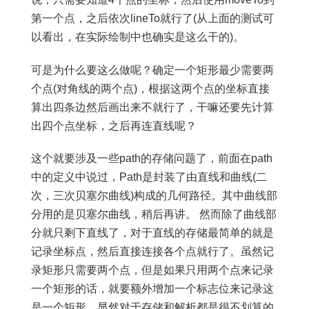
第一个点，之后依次lineTo就行了(从上面的测试可
以看出，在实际绘制中也确实是这么干的)。
可是为什么要这么做呢？确定一个矩形最少需要两
个点(对角线的两个点)，根据这两个点的坐标直接
算出四条边然后画出来不就行了，干嘛还要先计算
出四个点坐标，之后再连直线呢？
这个就要涉及一些path的存储问题了，前面在path
中的定义中说过，Path是封装了由直线和曲线(二
次，三次贝塞尔曲线)构成的几何路径。其中曲线部
分用的是贝塞尔曲线，稍后再讲。 然而除了曲线部
分就只剩下直线了，对于直线的存储最简单的就是
记录坐标点，然后直接连接各个点就行了。虽然记
录矩形只需要两个点，但是如果只用两个点来记录
一个矩形的话，就要额外增加一个标志位来记录这
是一个矩形，显然对于存储和解析都是很不划算的