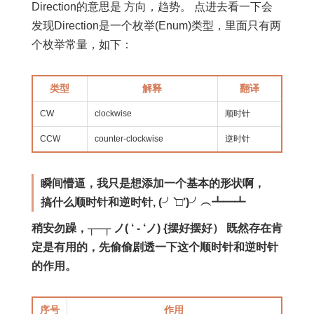
Direction的意思是 方向，趋势。 点进去看一下会
发现Direction是一个枚举(Enum)类型，里面只有两
个枚举常量，如下：
类型
解释
翻译
CW
clockwise
顺时针
CCW
counter-clockwise
逆时针
瞬间懵逼，我只是想添加一个基本的形状啊，
搞什么顺时针和逆时针, (╯‵□′)╯︵┻━┻
稍安勿躁，┬─┬ ノ( ‘ - ‘ノ) {摆好摆好） 既然存在肯
定是有用的，先偷偷剧透一下这个顺时针和逆时针
的作用。
序号
作用