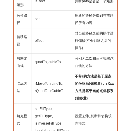
isRect
判断path是否是一个矩形
矩形
替换路
用新的路径替换到当前路
set
径
径所有内容
对当前路径之前的操作进
偏移路
offset
行偏移(不会影响之后的
径
操作)
贝塞尔
分别为二次和三次贝塞尔
quadTo, cubicTo
曲线
曲线的方法
不带r的方法是基于原点
rXxx方
rMoveTo, rLineTo,
的坐标系(偏移量)， rXxx
法
rQuadTo, rCubicTo
方法是基于当前点坐标系
(偏移量)
setFillType,
填充模
getFillType,
设置,获取,判断和切换填
式
isInverseFillType,
充模式
toggleInverseFillType