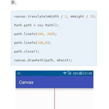
形。
canvas
.
translate
(
mWidth
/
2
,
mHeight
/
2
);
// 
Path
path
=
new
Path
();
// 创
path
.
lineTo
(
200
,
200
);
// l
path
.
lineTo
(
200
,
0
);
// l
path
.
close
();
// c
canvas
.
drawPath
(
path
,
mPaint
);
// 绘