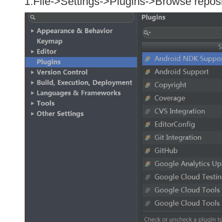
1.File->Settings->Plugins->Browse reposi