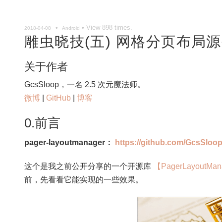
•
• View
898
times.
2018-04-08
Android
雕虫晓技(五) 网格分页布局源
关于作者
GcsSloop，一名 2.5 次元魔法师。
微博
|
GitHub
|
博客
0.前言
pager-layoutmanager：
https://github.com/GcsSloo
这个是我之前公开分享的一个开源库
【PagerLayoutM
前，先看看它能实现的一些效果。