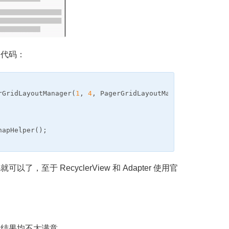
的代码：
rGridLayoutManager
(
1
,
4
,
PagerGridLayoutManager
.
HORIZONT
napHelper
();
于 RecyclerView 和 Adapter 使用官
，结果均不太满意。