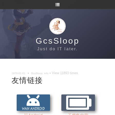
GcsSloop
Just do IT later.
•
• View
11893
times.
1970-01-01
GcsSloop, info
友情链接