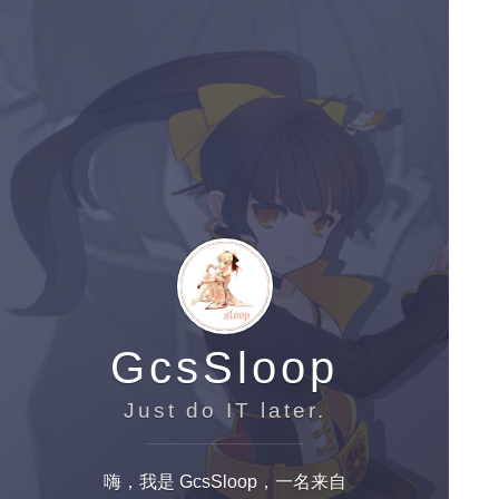
GcsSloop
Just do IT later.
嗨，我是 GcsSloop，一名来自