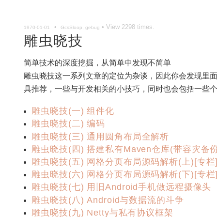
•
• View
2298
times.
1970-01-01
GcsSloop, gebug
雕虫晓技
简单技术的深度挖掘，从简单中发现不简单
雕虫晓技这一系列文章的定位为杂谈，因此你会发现里面不仅
具推荐，一些与开发相关的小技巧，同时也会包括一些
雕虫晓技(一) 组件化
雕虫晓技(二) 编码
雕虫晓技(三) 通用圆角布局全解析
雕虫晓技(四) 搭建私有Maven仓库(带容灾备份
雕虫晓技(五) 网格分页布局源码解析(上)[专栏
雕虫晓技(六) 网格分页布局源码解析(下)[专栏
雕虫晓技(七) 用旧Android手机做远程摄像头
雕虫晓技(八) Android与数据流的斗争
雕虫晓技(九) Netty与私有协议框架