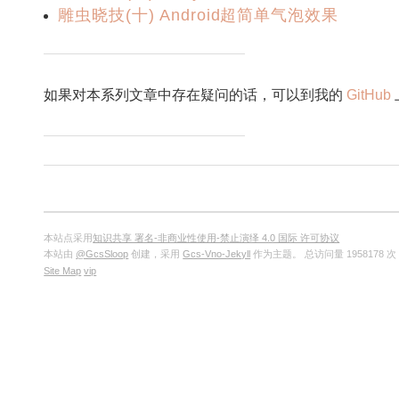
雕虫晓技(十) Android超简单气泡效果
如果对本系列文章中存在疑问的话，可以到我的
GitHub
本站点采用
知识共享 署名-非商业性使用-禁止演绎 4.0 国际 许可协议
本站由
@GcsSloop
创建，采用
Gcs-Vno-Jekyll
作为主题。
总访问量
1958178
次
Site Map
vip